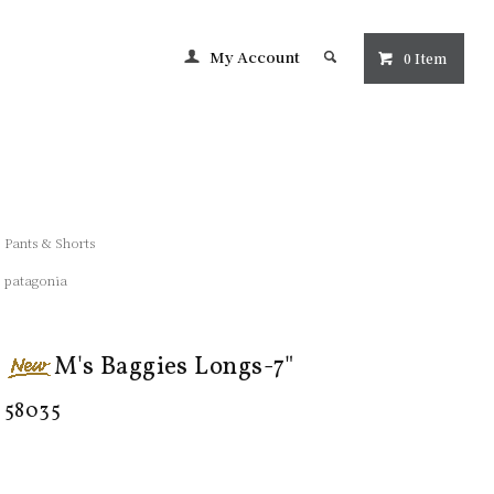
My Account
0 Item
Pants & Shorts
patagonia
M's Baggies Longs-7"
58035