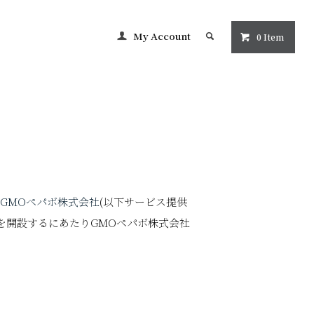
My Account
0 Item
GMOペパボ株式会社
(以下サービス提供
プを開設するにあたりGMOペパボ株式会社