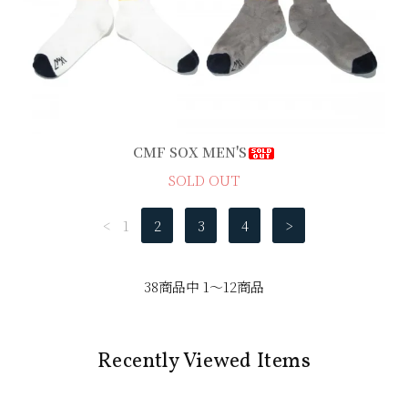
CMF SOX MEN'S
SOLD OUT
<
1
2
3
4
>
38商品中 1～12商品
Recently Viewed Items