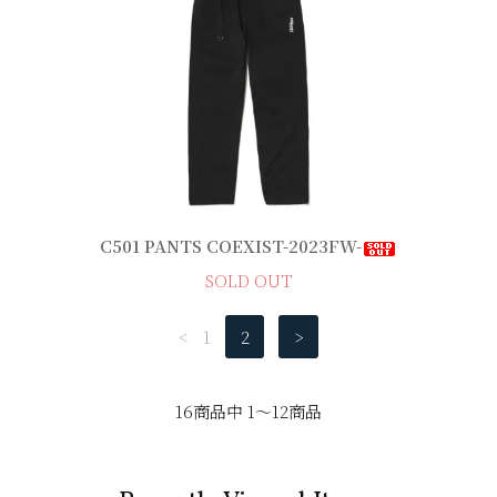
C501 PANTS COEXIST-2023FW-
SOLD OUT
<
1
2
>
16商品中 1～12商品