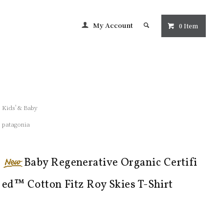
My Account
0 Item
Kids' & Baby
patagonia
Baby Regenerative Organic Certifi
ed™ Cotton Fitz Roy Skies T-Shirt