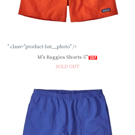
" class="product-list__photo" />
M's Baggies Shorts-5"
SOLD OUT