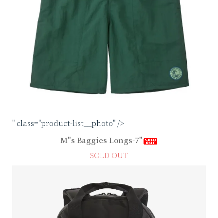
" class="product-list__photo" />
M"s Baggies Longs-7"
SOLD OUT