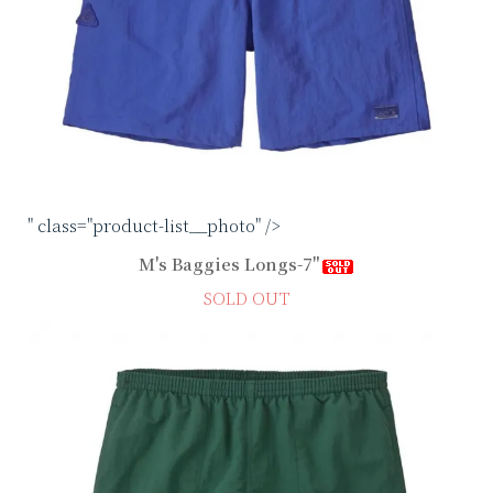
" class="product-list__photo" />
M's Baggies Longs-7"
SOLD OUT